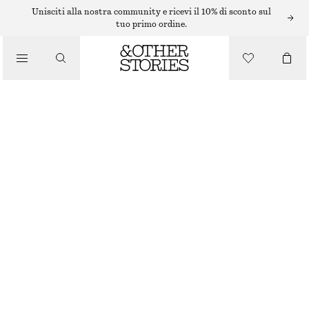
BIKINI
Unisciti alla nostra community e ricevi il 10% di sconto sul
tuo primo ordine.
/
COSTUMI DA BAGNO
TOP BIKINI CON RUCHE
€ 22
€ 29
ULTIMA OCCASIONE
/
ABBIGLIAMENTO
ROSA
34
36
38
40
42
44