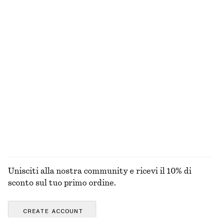
Slip bikini brasiliana
Top bikini con ruche
€ 15
€ 25
€ 22
€ 35
Ultima occasione
Ultima occasione
T-shirt girocollo
Mini abito con volant
€ 17
€ 22
€ 35
€ 79
Ultima occasione
Ultima occasione
100% cotone
100% cotone
+
1
ESPLORA TUTTI I PRODOTTI NELLA CATEGORIA
COSTUMI DA BAGNO
Unisciti alla nostra community e ricevi il 10% di
sconto sul tuo primo ordine.
CREATE ACCOUNT