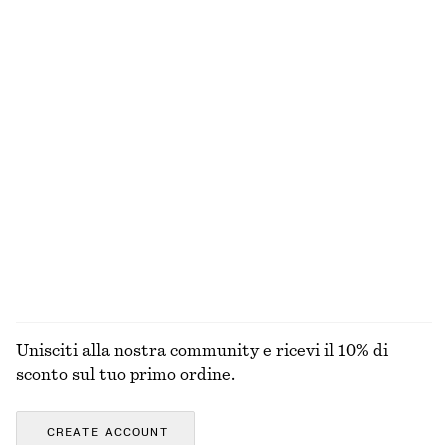
100% cashmere
Top bikini con dettaglio fiocco
Abito midi a canotta
€ 29
€ 89
Esclusiva online
Costume da bagno in tessuto lavorato con lacci
Costume da bagno con incrocio sul retro
€ 59
€ 69
+
4
ESPLORA TUTTI I PRODOTTI NELLA CATEGORIA
COSTUMI DA BAGNO
Unisciti alla nostra community e ricevi il 10% di
sconto sul tuo primo ordine.
CREATE ACCOUNT