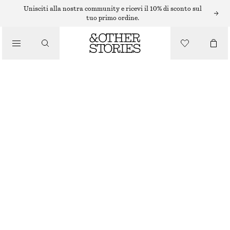
BIKINI
Unisciti alla nostra community e ricevi il 10% di sconto sul
tuo primo ordine.
/
COSTUMI DA BAGNO
ABBINAMENTO IDEALE: SLIP BIKINI CON LACCETTI
€ 29
/
ABBIGLIAMENTO
BLU
32
34
36
38
40
42
44
Guida alle taglie
TAGLIA