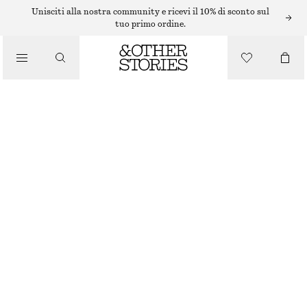
BRACCIALI
Unisciti alla nostra community e ricevi il 10% di sconto sul
tuo primo ordine.
/
GIOIELLI
BRACCIALE DI COLORE ORO E ARGENTO
/
€ 10
€ 19
ACCESSORI
ESAURITO
ORO/ARGENTO
XS/S
M/L