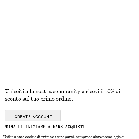
Nuovo
Ultima occasione
100% cotone
T-shirt girocollo in cotone
Gonna a sottoveste al ginocchio
€ 25
€ 69
100% cotone
Nuovo
+
11
ESPLORA TUTTI I PRODOTTI NELLA CATEGORIA
GIOIELLI
Unisciti alla nostra community e ricevi il 10% di
sconto sul tuo primo ordine.
CREATE ACCOUNT
PRIMA DI INIZIARE A FARE ACQUISTI
Utilizziamo cookie di prime e terze parti, comprese altre tecnologie di