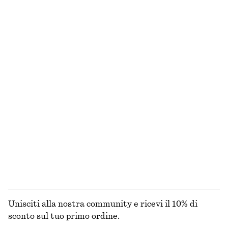
€ 45
€ 99
€ 99
€ 149
Ultima occasione
Ultima occasione
Crema corpo Fleur de Mimosa
Abito midi in crêpe
€ 9
€ 17
€ 39
€ 99
Ultima occasione
350 ML | € 25.71 / 1 L
Ultima occasione
8 profumi
Top in jersey con ruche
T-shirt in cotone
€ 35
€ 69
€ 12
€ 22
Ultima occasione
Ultima occasione
ESPLORA TUTTI I PRODOTTI NELLA CATEGORIA TOP
E T-SHIRT
Unisciti alla nostra community e ricevi il 10% di
sconto sul tuo primo ordine.