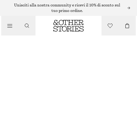
Unisciti alla nostra community e ricevi il 10% di sconto sul
/
tuo primo ordine.
TOP E T-SHIRT
TOP CON SCOLLO A BARCHETTA E LAVORAZIONE SMOCK
/
€ 25
€ 59
ABBIGLIAMENTO
ULTIMA OCCASIONE
ROSSO
XS
S
M
L