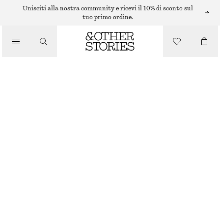
PANTALONI
Unisciti alla nostra community e ricevi il 10% di sconto sul
tuo primo ordine.
/
ABBIGLIAMENTO
PANTALONI IN PELLE DRITTI
€ 349
ESAURITO
NERO
32
34
36
38
40
42
44