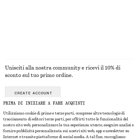
CAPPOTTI
Unisciti alla nostra community e ricevi il 10% di
sconto sul tuo primo ordine.
CREATE ACCOUNT
PRIMA DI INIZIARE A FARE ACQUISTI
Utilizziamo cookie di prime e terze parti, comprese altre tecnologie di
CONTATTACI
tracciamento di editori terze parti, per offrirti tutte le funzionalità del
nostro sito web, personalizzare la tua esperienza utente, eseguire analisi e
Contattaci
Instagram
fornire pubblicità personalizzata sui nostri siti web, app e newsletter su
SERVIZIO CLIENTI
Internet e tramite piattaforme di social media. A tal fine, raccogliamo