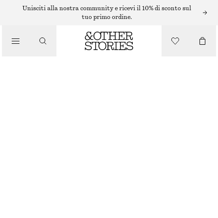
Unisciti alla nostra community e ricevi il 10% di sconto sul
tuo primo ordine.
SCIARPE
/
ACCESSORI
STRIPED LIGHT WOOL SCARF
€ 49
ESAURITO
BROWN PRINT
120X120