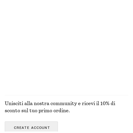
+
1
T-shirt in cotone lavorata a maglia
Trench doppiopetto oversize
€ 59
€ 179
100% cotone
100% cotone
Penny loafer in pelle
Abito lungo con pannelli
€ 129
€ 99
Nuovo
+
4
ESPLORA TUTTI I PRODOTTI NELLA CATEGORIA
SCIARPE
Unisciti alla nostra community e ricevi il 10% di
sconto sul tuo primo ordine.
CREATE ACCOUNT