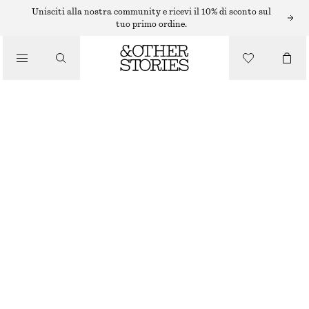
Unisciti alla nostra community e ricevi il 10% di sconto sul
tuo primo ordine.
/
MAGLIERIA
T-SHIRT IN LANA A RIGHE CON SCOLLO A V
/
ABBIGLIAMENTO
€ 35
€ 79
ULTIMA OCCASIONE
RIGHE ROSSO/GIALLO
XS
S
M
L