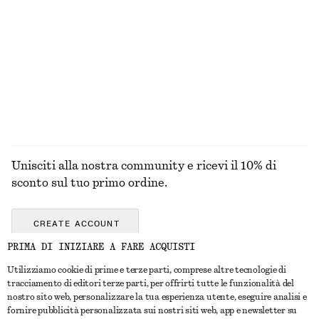
MAGLIERIA
ABITI
ACCESSORI
GIACCHE E
CAPPOTTI
Unisciti alla nostra community e ricevi il 10% di
sconto sul tuo primo ordine.
CREATE ACCOUNT
PRIMA DI INIZIARE A FARE ACQUISTI
Utilizziamo cookie di prime e terze parti, comprese altre tecnologie di
CONTATTACI
tracciamento di editori terze parti, per offrirti tutte le funzionalità del
nostro sito web, personalizzare la tua esperienza utente, eseguire analisi e
Contattaci
Instagram
fornire pubblicità personalizzata sui nostri siti web, app e newsletter su
SERVIZIO CLIENTI