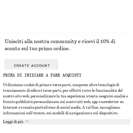
ESPLORA TUTTI I PRODOTTI NELLA CATEGORIA
BORSE TOTE
Unisciti alla nostra community e ricevi il 10% di
sconto sul tuo primo ordine.
CREATE ACCOUNT
PRIMA DI INIZIARE A FARE ACQUISTI
Utilizziamo cookie di prime e terze parti, comprese altre tecnologie di
CONTATTACI
tracciamento di editori terze parti, per offrirti tutte le funzionalità del
nostro sito web, personalizzare la tua esperienza utente, eseguire analisi e
Contattaci
Instagram
fornire pubblicità personalizzata sui nostri siti web, app e newsletter su
SERVIZIO CLIENTI
Internet e tramite piattaforme di social media. A tal fine, raccogliamo
Trova punti vendita
Pinterest
informazioni sull'utente, sui modelli di navigazione e sul dispositivo.
Pagamento
INFORMAZIONI
Affiliati
Facebook
Leggi di più
Buono Regalo
Chi siamo
Opportunità di lavoro
YouTube