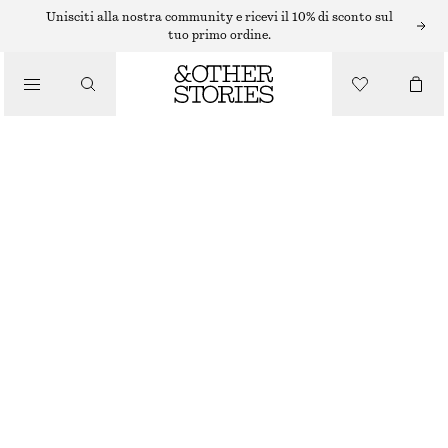
Unisciti alla nostra community e ricevi il 10% di sconto sul
tuo primo ordine.
BORSE TOTE
/
BORSA TOTE IN MIRUM® CON BORCHIE
BORSE
€ 99
€ 179
ESAURITO
NERO
ONESIZE
TAGLIA