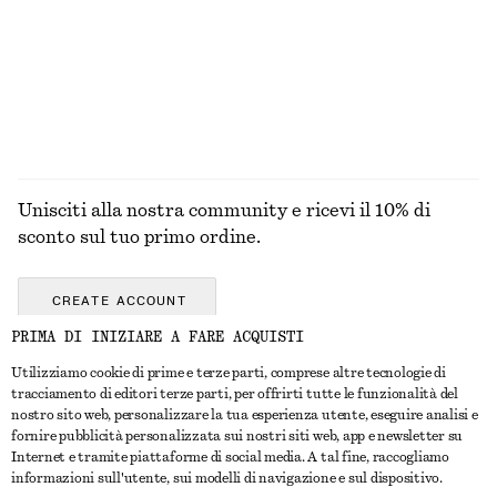
€ 149
€ 129
100% cotone
ESPLORA TUTTI I PRODOTTI NELLA CATEGORIA
GIOIELLI
Unisciti alla nostra community e ricevi il 10% di
sconto sul tuo primo ordine.
CREATE ACCOUNT
PRIMA DI INIZIARE A FARE ACQUISTI
Utilizziamo cookie di prime e terze parti, comprese altre tecnologie di
CONTATTACI
tracciamento di editori terze parti, per offrirti tutte le funzionalità del
nostro sito web, personalizzare la tua esperienza utente, eseguire analisi e
Contattaci
Instagram
fornire pubblicità personalizzata sui nostri siti web, app e newsletter su
SERVIZIO CLIENTI
Internet e tramite piattaforme di social media. A tal fine, raccogliamo
Trova punti vendita
Pinterest
informazioni sull'utente, sui modelli di navigazione e sul dispositivo.
Pagamento