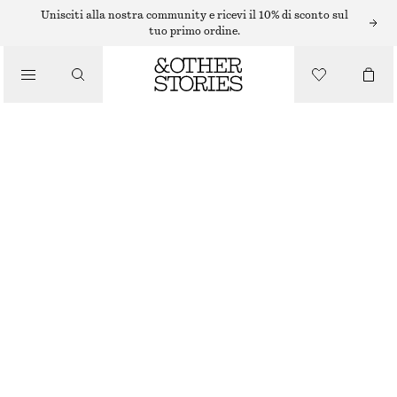
COLLANE
Unisciti alla nostra community e ricevi il 10% di sconto sul
tuo primo ordine.
/
GIOIELLI
COLLANA CON NAPPINA
/
ACCESSORI
€ 35
ESAURITO
ARGENTO/NERO
ONESIZE
TAGLIA