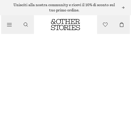
COLLANE
Unisciti alla nostra community e ricevi il 10% di sconto sul
tuo primo ordine.
/
GIOIELLI
COLLANA A CATENA SNAKE IN STILE LARIAT
/
ACCESSORI
€ 35
ORO
ONESIZE
TAGLIA