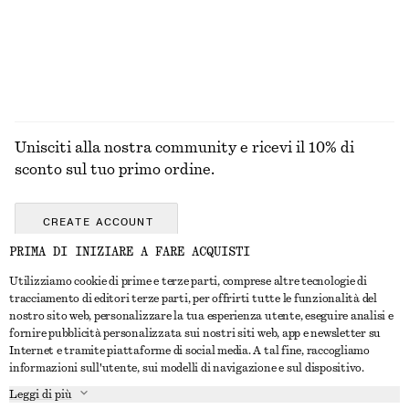
+
3
ESPLORA TUTTI I PRODOTTI NELLA CATEGORIA
GIOIELLI
Unisciti alla nostra community e ricevi il 10% di
sconto sul tuo primo ordine.
CREATE ACCOUNT
PRIMA DI INIZIARE A FARE ACQUISTI
Utilizziamo cookie di prime e terze parti, comprese altre tecnologie di
CONTATTACI
tracciamento di editori terze parti, per offrirti tutte le funzionalità del
nostro sito web, personalizzare la tua esperienza utente, eseguire analisi e
Contattaci
Instagram
fornire pubblicità personalizzata sui nostri siti web, app e newsletter su
SERVIZIO CLIENTI
Internet e tramite piattaforme di social media. A tal fine, raccogliamo
Trova punti vendita
Pinterest
informazioni sull'utente, sui modelli di navigazione e sul dispositivo.
Pagamento
INFORMAZIONI
Affiliati
Facebook
Leggi di più
Buono Regalo