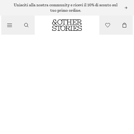
Unisciti alla nostra community e ricevi il 10% di sconto sul
tuo primo ordine.
/
MAGLIERIA
MAGLIONE DALLA VESTIBILITÀ RILASSATA
/
ABBIGLIAMENTO
€ 49
NERO
+
13
XS
S
M
L
Guida alle taglie
TAGLIA
SCEGLI LA TAGLIA