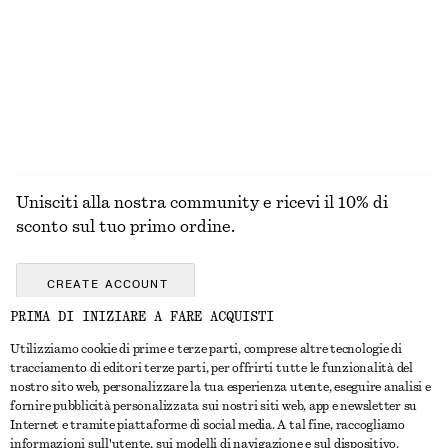
CAPPOTTI
Unisciti alla nostra community e ricevi il 10% di
sconto sul tuo primo ordine.
CREATE ACCOUNT
PRIMA DI INIZIARE A FARE ACQUISTI
Utilizziamo cookie di prime e terze parti, comprese altre tecnologie di
CONTATTACI
tracciamento di editori terze parti, per offrirti tutte le funzionalità del
nostro sito web, personalizzare la tua esperienza utente, eseguire analisi e
Contattaci
Instagram
fornire pubblicità personalizzata sui nostri siti web, app e newsletter su
SERVIZIO CLIENTI
Internet e tramite piattaforme di social media. A tal fine, raccogliamo
Trova punti vendita
Pinterest
informazioni sull'utente, sui modelli di navigazione e sul dispositivo.