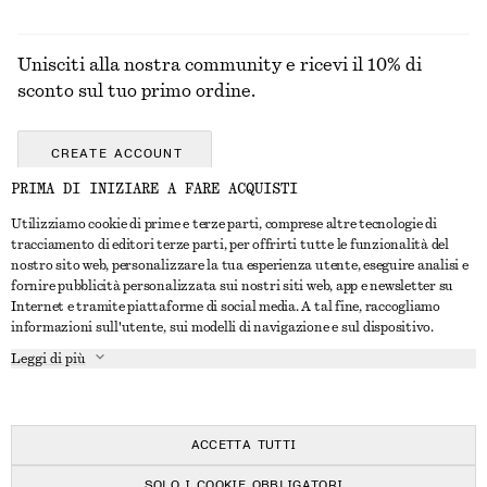
Unisciti alla nostra community e ricevi il 10% di
sconto sul tuo primo ordine.
CREATE ACCOUNT
PRIMA DI INIZIARE A FARE ACQUISTI
Utilizziamo cookie di prime e terze parti, comprese altre tecnologie di
CONTATTACI
tracciamento di editori terze parti, per offrirti tutte le funzionalità del
nostro sito web, personalizzare la tua esperienza utente, eseguire analisi e
Contattaci
Instagram
fornire pubblicità personalizzata sui nostri siti web, app e newsletter su
SERVIZIO CLIENTI
Internet e tramite piattaforme di social media. A tal fine, raccogliamo
Trova punti vendita
Pinterest
informazioni sull'utente, sui modelli di navigazione e sul dispositivo.
Pagamento
INFORMAZIONI
Affiliati
Facebook
Leggi di più
Buono Regalo
Chi siamo
Opportunità di lavoro
YouTube
Consegna
In fase di realizzazione
Stampa
TikTok
Resi e rimborsi
ACCETTA TUTTI
Diritto di recesso
SOLO I COOKIE OBBLIGATORI