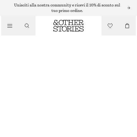
ABITI MIDI
Unisciti alla nostra community e ricevi il 10% di sconto sul
tuo primo ordine.
/
ABITI
/
ABITO MIDI CON LACCI IN VITA
ABBIGLIAMENTO
€ 89
NERO/MOTIVO FLOREALE
32
34
36
38
40
42
44
Guida alle taglie
TAGLIA