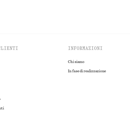
CLIENTI
INFORMAZIONI
Chi siamo
In fase di realizzazione
o
nti