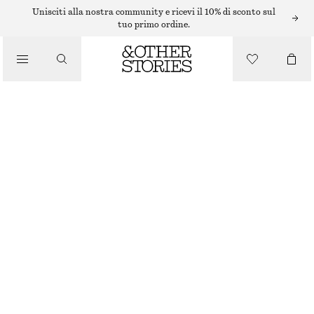
/
Unisciti alla nostra community e ricevi il 10% di sconto sul
BLUSE E CAMICIE
tuo primo ordine.
BLUSA VOLUMINOSA CON DETTAGLI ALLACCIATI
/
€ 25
€ 59
ABBIGLIAMENTO
ULTIMA OCCASIONE
ROSA BEIGE
XS
S
M
L