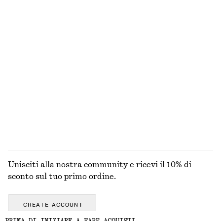
Abito midi con coulisse
Minigonna con taglio di sbieco
€ 49
€ 89
€ 39
€ 59
Ultima occasione
Ultima occasione
Blusa con dettaglio fiocco e maniche a sbuffo
T-shirt con scollo a V e arricciature
€ 49
€ 99
€ 25
€ 35
Ultima occasione
Ultima occasione
ESPLORA TUTTI I PRODOTTI NELLA CATEGORIA
BLUSE E CAMICIE
Unisciti alla nostra community e ricevi il 10% di
sconto sul tuo primo ordine.
CREATE ACCOUNT