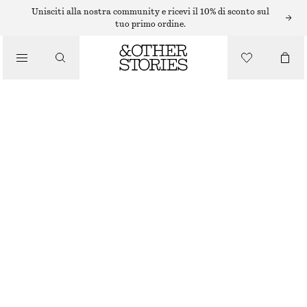
Unisciti alla nostra community e ricevi il 10% di sconto sul
tuo primo ordine.
/
PANTALONI
/
SHORTS A TRAPEZIO IN RASO
ABBIGLIAMENTO
€ 49
€ 79
ULTIMA OCCASIONE
MARRONE SCURO
32
34
36
38
40
42
44