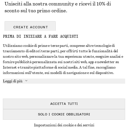
Unisciti alla nostra community e ricevi il 10% di
sconto sul tuo primo ordine.
CREATE ACCOUNT
PRIMA DI INIZIARE A FARE ACQUISTI
Utilizziamo cookie di prime e terze parti, comprese altre tecnologie di
CONTATTACI
tracciamento di editori terze parti, per offrirti tutte le funzionalità del
nostro sito web, personalizzare la tua esperienza utente, eseguire analisi e
Contattaci
Instagram
fornire pubblicità personalizzata sui nostri siti web, app e newsletter su
SERVIZIO CLIENTI
Internet e tramite piattaforme di social media. A tal fine, raccogliamo
Trova punti vendita
Pinterest
informazioni sull'utente, sui modelli di navigazione e sul dispositivo.
Pagamento
INFORMAZIONI
Affiliati
Facebook
Leggi di più
Buono Regalo
Chi siamo
Opportunità di lavoro
YouTube
Consegna
In fase di realizzazione
Stampa
TikTok
Resi e rimborsi
ACCETTA TUTTI
Diritto di recesso
SOLO I COOKIE OBBLIGATORI
Domande frequenti
© 2026 & OTHER STORIES
Impostazioni dei cookie e dei servizi
Guida alle taglie