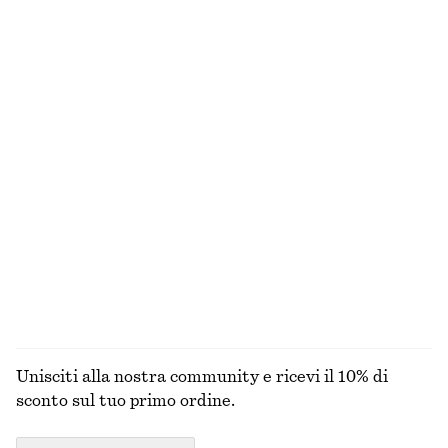
€ 25
€ 49
€ 89
100% cotone biologico
Ultima occasione
+
6
Abito midi in raso asimmetrico
T-shirt girocollo in cotone
€ 49
€ 99
€ 25
Ultima occasione
100% cotone
+
9
Abito midi senza maniche con coulisse
Abito midi a portafoglio
€ 59
€ 89
€ 75
€ 119
Ultima occasione
Ultima occasione
ESPLORA TUTTI I PRODOTTI NELLA CATEGORIA
CAPPELLI, BERRETTI E CUFFIE
Unisciti alla nostra community e ricevi il 10% di
sconto sul tuo primo ordine.