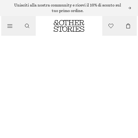
CAPPELLI, BERRETTI E CUFFIE
Unisciti alla nostra community e ricevi il 10% di sconto sul
tuo primo ordine.
CAPPELLO IN PAGLIA CON TESA AMPIA
€ 25
€ 49
/
ACCESSORI
ULTIMA OCCASIONE
BEIGE CHIARO
XS/S
M/L