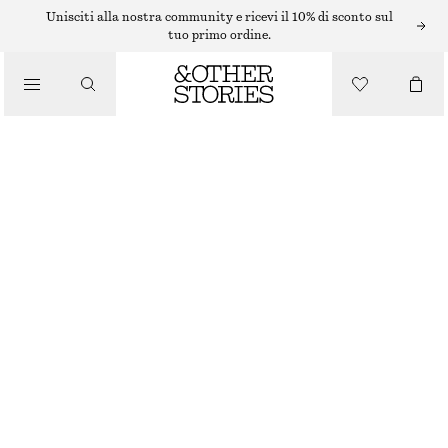
ABITI MIDI
Unisciti alla nostra community e ricevi il 10% di sconto sul
tuo primo ordine.
/
ABITI
/
ABITO MIDI CON TAGLIO DI SBIECO
ABBIGLIAMENTO
€ 39
€ 99
ULTIMA OCCASIONE
MARRONE
32
34
36
38
40
42
44