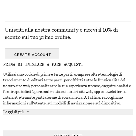
Unisciti alla nostra community e ricevi il 10% di
sconto sul tuo primo ordine.
CREATE ACCOUNT
PRIMA DI INIZIARE A FARE ACQUISTI
Utilizziamo cookie di prime e terze parti, comprese altre tecnologie di
CONTATTACI
tracciamento di editori terze parti, per offrirti tutte le funzionalità del
nostro sito web, personalizzare la tua esperienza utente, eseguire analisi e
Contattaci
Instagram
fornire pubblicità personalizzata sui nostri siti web, app e newsletter su
SERVIZIO CLIENTI
Internet e tramite piattaforme di social media. A tal fine, raccogliamo
Trova punti vendita
Pinterest
informazioni sull'utente, sui modelli di navigazione e sul dispositivo.
Pagamento
INFORMAZIONI
Affiliati
Facebook
Leggi di più
Buono Regalo
Chi siamo
Opportunità di lavoro
YouTube
Consegna
In fase di realizzazione
Stampa
TikTok
Resi e rimborsi