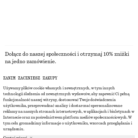
100% len
PRZEGLĄDAJ WSZYSTKIE PRODUKTY Z KATEGORII
AKCESORIA DO WŁOSÓW
Dołącz do naszej społeczności i otrzymaj 10% zniżki
na jedno zamówienie.
ZANIM ZACZNIESZ ZAKUPY
CREATE ACCOUNT
Używamy plików cookie własnych i zewnętrznych, w tym innych
technologii śledzenia od zewnętrznych wydawców, aby zapewnić Ci pełną
funkcjonalność naszej witryny, dostosować Twoje doświadczenia
SKONTAKTUJ SIĘ Z NAMI
użytkownika, przeprowadzać analizy i dostarczać spersonalizowane
reklamy na naszych stronach internetowych, w aplikacjach i biuletynach w
Skontaktuj się z nami
Instagram
Internecie oraz za pośrednictwem platform mediów społecznościowych. W
OBSŁUGA KLIENTA
tym celu gromadzimy informacje o użytkowniku, wzorcach przeglądania i
Wyszukiwarka sklepów
Pinterest
urządzeniu.
Płatności
O NAS
Partnerzy
Facebook