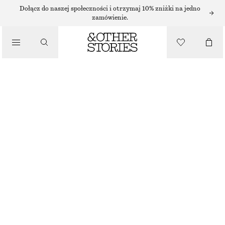
AKCESORIA DO WŁOSÓW
Dołącz do naszej społeczności i otrzymaj 10% zniżki na jedno
zamówienie.
SPINKI DO WŁOSÓW (4 SZTUKI)
/
55 ZŁ
AKCESORIA
BRAK W MAGAZYNIE
SZYLKRETOWY
ONESIZE
ROZMIAR