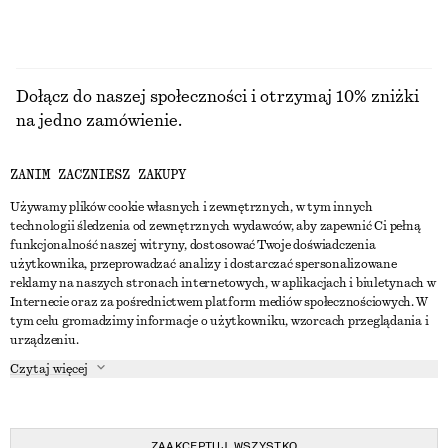
Dołącz do naszej społeczności i otrzymaj 10% zniżki
na jedno zamówienie.
ZANIM ZACZNIESZ ZAKUPY
CREATE ACCOUNT
Używamy plików cookie własnych i zewnętrznych, w tym innych
technologii śledzenia od zewnętrznych wydawców, aby zapewnić Ci pełną
funkcjonalność naszej witryny, dostosować Twoje doświadczenia
SKONTAKTUJ SIĘ Z NAMI
użytkownika, przeprowadzać analizy i dostarczać spersonalizowane
reklamy na naszych stronach internetowych, w aplikacjach i biuletynach w
Skontaktuj się z nami
Instagram
Internecie oraz za pośrednictwem platform mediów społecznościowych. W
OBSŁUGA KLIENTA
tym celu gromadzimy informacje o użytkowniku, wzorcach przeglądania i
Wyszukiwarka sklepów
Pinterest
urządzeniu.
Płatności
O NAS
Partnerzy
Facebook
Czytaj więcej
Karta podarunkowa
O nas
Kariera
Youtube
Dostawa
W trakcie tworzenia
Media
TikTok
Zwroty
ZAAKCEPTUJ WSZYSTKO