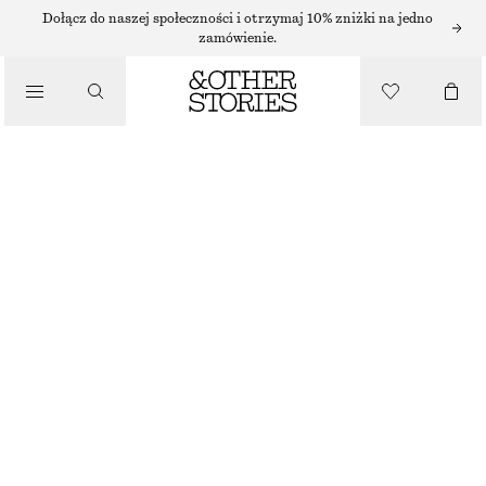
SUKIENKI MINI
Dołącz do naszej społeczności i otrzymaj 10% zniżki na jedno
zamówienie.
/
SUKIENKI
TRAPEZOWA DENIMOWA SUKIENKA MINI
220 ZŁ
/
NAJNIŻSZA CENA W CIĄGU OSTATNICH 30 DNI PRZED OBNIŻKĄ:
220 ZŁ
UBRANIA
CENA REGULARNA:
350 ZŁ
OSTATNIA SZANSA
JASNONIEBIESKIE PASKI
32
34
36
38
40
42
44