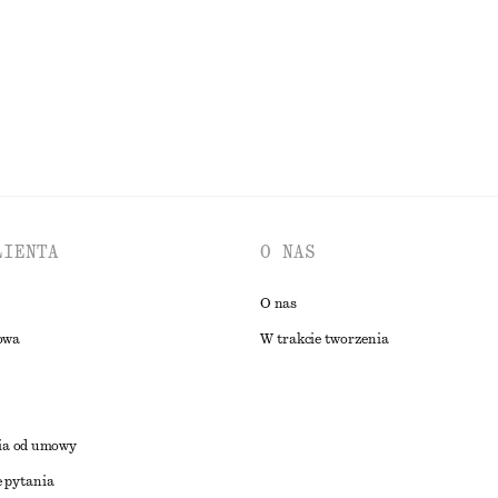
PRZEGLĄDAJ WSZYSTKIE PRODUKTY Z KATEGORII SNEAKERSY
LIENTA
O NAS
O nas
owa
W trakcie tworzenia
ia od umowy
 pytania