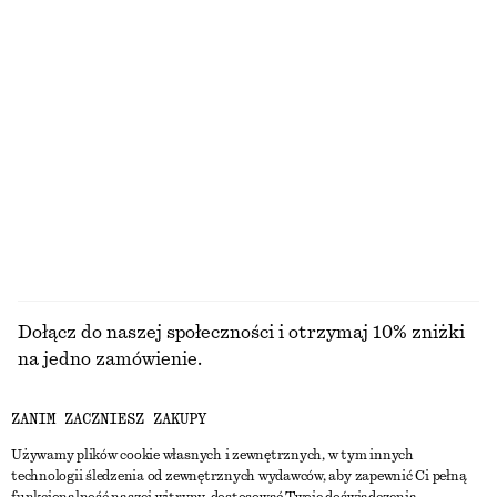
DZIANINA
SUKIENKI
AKCESORIA
KURTKI I
PŁASZCZE
Dołącz do naszej społeczności i otrzymaj 10% zniżki
na jedno zamówienie.
ZANIM ZACZNIESZ ZAKUPY
CREATE ACCOUNT
Używamy plików cookie własnych i zewnętrznych, w tym innych
technologii śledzenia od zewnętrznych wydawców, aby zapewnić Ci pełną