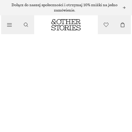
Dołącz do naszej społeczności i otrzymaj 10% zniżki na jedno
zamówienie.
NIEZBĘDNIKI
BIRKENSTOCK HIGHWOOD LACE LOW
535 ZŁ
NAJNIŻSZA CENA W CIĄGU OSTATNICH 30 DNI PRZED OBNIŻKĄ:
535 ZŁ
CENA REGULARNA:
790 ZŁ
BRAK W MAGAZYNIE
MOKKA
36
37
38
39
40
41