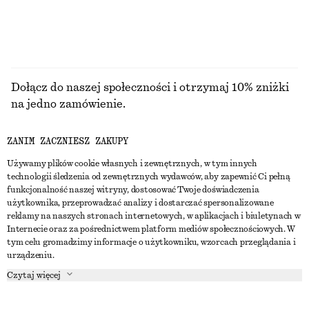
TOPY I T-SHIRTY
Dołącz do naszej społeczności i otrzymaj 10% zniżki
na jedno zamówienie.
ZANIM ZACZNIESZ ZAKUPY
CREATE ACCOUNT
Używamy plików cookie własnych i zewnętrznych, w tym innych
technologii śledzenia od zewnętrznych wydawców, aby zapewnić Ci pełną
funkcjonalność naszej witryny, dostosować Twoje doświadczenia
SKONTAKTUJ SIĘ Z NAMI
użytkownika, przeprowadzać analizy i dostarczać spersonalizowane
reklamy na naszych stronach internetowych, w aplikacjach i biuletynach w
Skontaktuj się z nami
Instagram
Internecie oraz za pośrednictwem platform mediów społecznościowych. W
OBSŁUGA KLIENTA
tym celu gromadzimy informacje o użytkowniku, wzorcach przeglądania i
Wyszukiwarka sklepów
Pinterest
urządzeniu.
Płatności
O NAS
Partnerzy
Facebook
Czytaj więcej
Karta podarunkowa
O nas
Kariera
Youtube
Dostawa