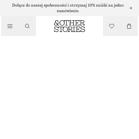
Dołącz do naszej społeczności i otrzymaj 10% zniżki na jedno
zamówienie.
/
TOPY I T-SHIRTY
BOXY ALPACA KNIT T-SHIRT
250 ZŁ
/
UBRANIA
BRAK W MAGAZYNIE
CREAM
+
6
XS
S
M
L
Przewodnik po rozmiarach
ROZMIAR