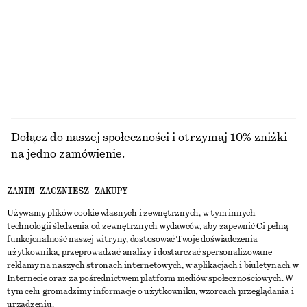
450 zł
790 zł
Nowość
100% bawełna
PRZEGLĄDAJ WSZYSTKIE PRODUKTY Z KATEGORII
AKCESORIA DO WŁOSÓW
Dołącz do naszej społeczności i otrzymaj 10% zniżki
na jedno zamówienie.
ZANIM ZACZNIESZ ZAKUPY
CREATE ACCOUNT
Używamy plików cookie własnych i zewnętrznych, w tym innych
technologii śledzenia od zewnętrznych wydawców, aby zapewnić Ci pełną
funkcjonalność naszej witryny, dostosować Twoje doświadczenia
SKONTAKTUJ SIĘ Z NAMI
użytkownika, przeprowadzać analizy i dostarczać spersonalizowane
reklamy na naszych stronach internetowych, w aplikacjach i biuletynach w
Skontaktuj się z nami
Instagram
Internecie oraz za pośrednictwem platform mediów społecznościowych. W
OBSŁUGA KLIENTA
tym celu gromadzimy informacje o użytkowniku, wzorcach przeglądania i
Wyszukiwarka sklepów
Pinterest
urządzeniu.