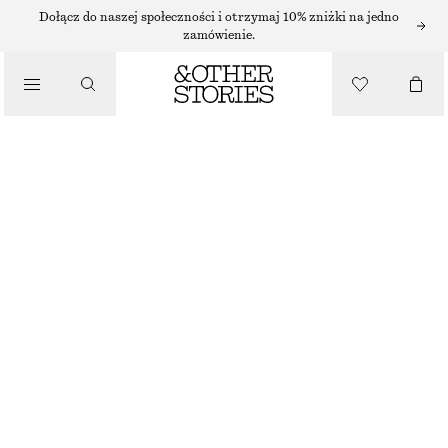
AKCESORIA DO WŁOSÓW
Dołącz do naszej społeczności i otrzymaj 10% zniżki na jedno
zamówienie.
PLECIONA OPASKA DO WŁOSÓW
/
85 ZŁ
AKCESORIA
BRAK W MAGAZYNIE
CZARNY
ONESIZE
ROZMIAR