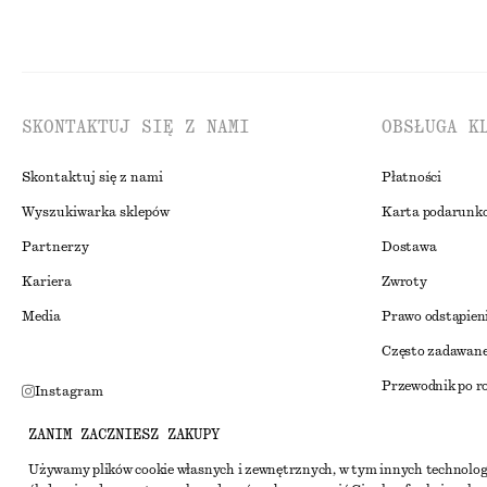
SKONTAKTUJ SIĘ Z NAMI
OBSŁUGA K
Skontaktuj się z nami
Płatności
Wyszukiwarka sklepów
Karta podarunk
Partnerzy
Dostawa
Kariera
Zwroty
Media
Prawo odstąpien
Często zadawane
Przewodnik po r
Instagram
Zniżka studenck
Pinterest
ZANIM ZACZNIESZ ZAKUPY
Alternatywne ro
Facebook
Używamy plików cookie własnych i zewnętrznych, w tym innych technolog