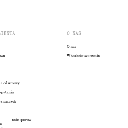
LIENTA
O NAS
O nas
owa
W trakcie tworzenia
ia od umowy
 pytania
ozmiarach
a
zstrzyganie sporów
ii