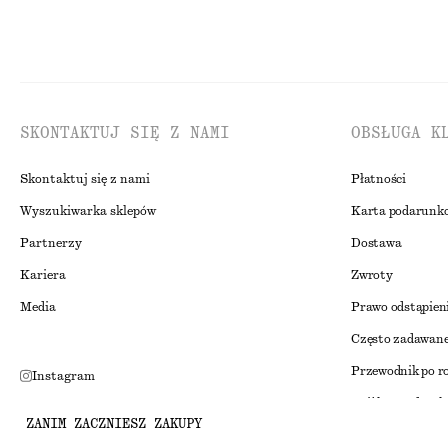
SKONTAKTUJ SIĘ Z NAMI
OBSŁUGA K
Skontaktuj się z nami
Płatności
Wyszukiwarka sklepów
Karta podarunk
Partnerzy
Dostawa
Kariera
Zwroty
Media
Prawo odstąpien
Często zadawane
Przewodnik po r
Instagram
Zniżka studenck
Pinterest
ZANIM ZACZNIESZ ZAKUPY
Alternatywne ro
Facebook