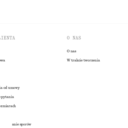
LIENTA
O NAS
O nas
owa
W trakcie tworzenia
ia od umowy
 pytania
ozmiarach
a
zstrzyganie sporów