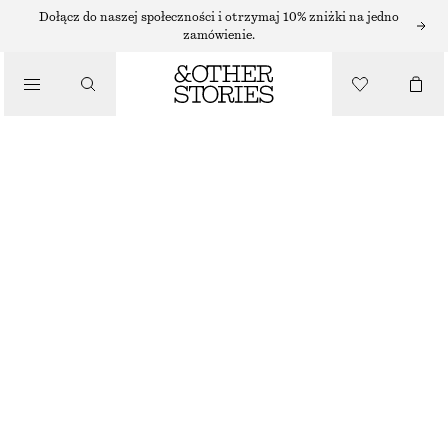
SPÓDNICE MIDI
Dołącz do naszej społeczności i otrzymaj 10% zniżki na jedno
zamówienie.
/
SPÓDNICE
SZYDEŁKOWA SPÓDNICA MIDI
210 ZŁ
/
NAJNIŻSZA CENA W CIĄGU OSTATNICH 30 DNI PRZED OBNIŻKĄ:
210 ZŁ
UBRANIA
CENA REGULARNA:
530 ZŁ
BRAK W MAGAZYNIE
ZŁAMANA BIEL
XS
S
M
L