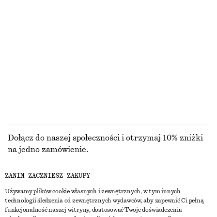
Sukienka mini z baskinką
Marszczona trapezowa spódnica maxi
150 zł
350 zł
NAJNIŻSZA CENA W CIĄGU OSTATNICH 30
NAJNIŻSZA CENA W CIĄGU OSTATNICH 30
DNI PRZED OBNIŻKĄ:
DNI PRZED OBNIŻKĄ:
150 ZŁ
350 ZŁ
CENA REGULARNA:
350 ZŁ
CENA REGULARNA:
450 ZŁ
Ostatnia szansa
Ostatnia szansa
100% bawełna
PRZEGLĄDAJ WSZYSTKIE PRODUKTY Z KATEGORII
SPÓDNICE
Dołącz do naszej społeczności i otrzymaj 10% zniżki
na jedno zamówienie.
ZANIM ZACZNIESZ ZAKUPY
CREATE ACCOUNT
Używamy plików cookie własnych i zewnętrznych, w tym innych
technologii śledzenia od zewnętrznych wydawców, aby zapewnić Ci pełną
funkcjonalność naszej witryny, dostosować Twoje doświadczenia