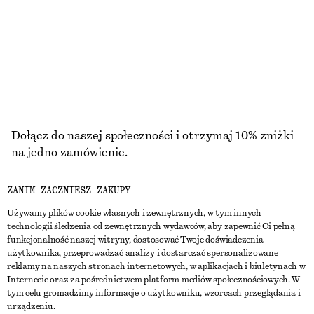
Dołącz do naszej społeczności i otrzymaj 10% zniżki
na jedno zamówienie.
ZANIM ZACZNIESZ ZAKUPY
CREATE ACCOUNT
Używamy plików cookie własnych i zewnętrznych, w tym innych
technologii śledzenia od zewnętrznych wydawców, aby zapewnić Ci pełną
funkcjonalność naszej witryny, dostosować Twoje doświadczenia
SKONTAKTUJ SIĘ Z NAMI
użytkownika, przeprowadzać analizy i dostarczać spersonalizowane
reklamy na naszych stronach internetowych, w aplikacjach i biuletynach w
Skontaktuj się z nami
Instagram
Internecie oraz za pośrednictwem platform mediów społecznościowych. W
OBSŁUGA KLIENTA
tym celu gromadzimy informacje o użytkowniku, wzorcach przeglądania i
Wyszukiwarka sklepów
Pinterest
urządzeniu.
Płatności