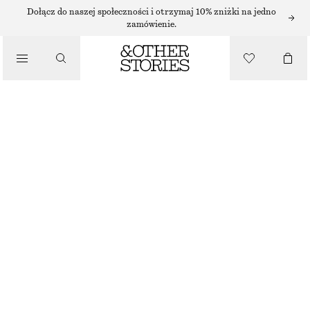
Dołącz do naszej społeczności i otrzymaj 10% zniżki na jedno
zamówienie.
DZIANINA
/
UBRANIA
KRÓTKI DZIANINOWY SWETER Z PÓŁGOLFEM
390 ZŁ
BRAK W MAGAZYNIE
GREEN
XS
S
M
L