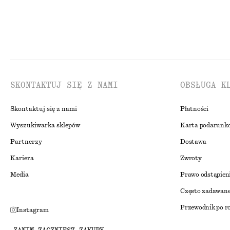
SKONTAKTUJ SIĘ Z NAMI
OBSŁUGA K
Skontaktuj się z nami
Płatności
Wyszukiwarka sklepów
Karta podarunk
Partnerzy
Dostawa
Kariera
Zwroty
Media
Prawo odstąpien
Często zadawane
Przewodnik po r
Instagram
Zniżka studenck
Pinterest