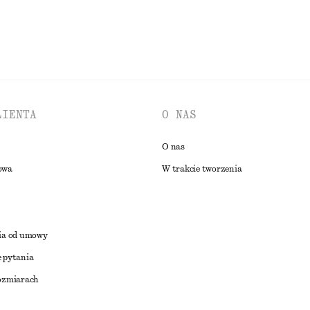
LIENTA
O NAS
O nas
owa
W trakcie tworzenia
ia od umowy
 pytania
ozmiarach
a