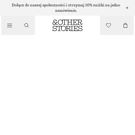
Dołącz do naszej społeczności i otrzymaj 10% zniżki na jedno
/
zamówienie.
KURTKI I PŁASZCZE
DWURZĘDOWA KURTKA INSPIROWANA TRENCZEM
400 ZŁ
/
NAJNIŻSZA CENA W CIĄGU OSTATNICH 30 DNI PRZED OBNIŻKĄ:
400 ZŁ
UBRANIA
CENA REGULARNA:
650 ZŁ
BRAK W MAGAZYNIE
ZIELONY KHAKI
XS
S
M
L