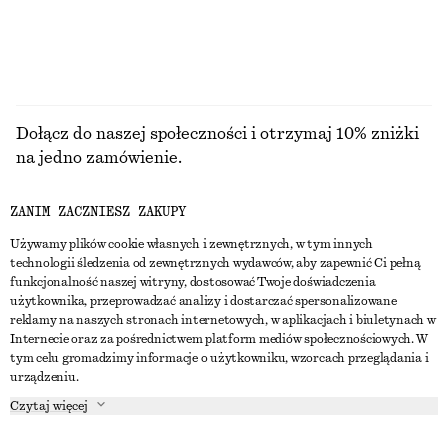
PRZEGLĄDAJ WSZYSTKIE PRODUKTY Z KATEGORII
KURTKI I PŁASZCZE
Dołącz do naszej społeczności i otrzymaj 10% zniżki
na jedno zamówienie.
ZANIM ZACZNIESZ ZAKUPY
CREATE ACCOUNT
Używamy plików cookie własnych i zewnętrznych, w tym innych
technologii śledzenia od zewnętrznych wydawców, aby zapewnić Ci pełną
funkcjonalność naszej witryny, dostosować Twoje doświadczenia
SKONTAKTUJ SIĘ Z NAMI
użytkownika, przeprowadzać analizy i dostarczać spersonalizowane
reklamy na naszych stronach internetowych, w aplikacjach i biuletynach w
Skontaktuj się z nami
Instagram
Internecie oraz za pośrednictwem platform mediów społecznościowych. W
OBSŁUGA KLIENTA
tym celu gromadzimy informacje o użytkowniku, wzorcach przeglądania i
Wyszukiwarka sklepów
Pinterest
urządzeniu.
Płatności
O NAS
Partnerzy
Facebook
Czytaj więcej
Karta podarunkowa
O nas
Kariera
Youtube
Dostawa