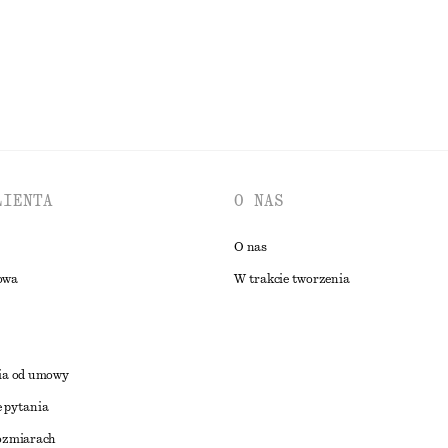
PRZEGLĄDAJ WSZYSTKIE PRODUKTY Z KATEGORII BIŻUTERIA
LIENTA
O NAS
O nas
owa
W trakcie tworzenia
ia od umowy
 pytania
ozmiarach