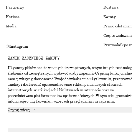
Partnerzy
Dostawa
Kariera
Zwroty
Media
Prawo odstąpien
Często zadawane
Przewodnik po r
Instagram
Zniżka studenck
Pinterest
ZANIM ZACZNIESZ ZAKUPY
Alternatywne ro
Facebook
Używamy plików cookie własnych i zewnętrznych, w tym innych technolog
śledzenia od zewnętrznych wydawców, aby zapewnić Ci pełną funkcjonalno
Regulamin
Youtube
naszej witryny, dostosować Twoje doświadczenia użytkownika, przeprowa
Warunki i posta
analizy i dostarczać spersonalizowane reklamy na naszych stronach
TikTok
internetowych, w aplikacjach i biuletynach w Internecie oraz za
Pliki cookie i ud
pośrednictwem platform mediów społecznościowych. W tym celu gromadz
informacje o użytkowniku, wzorcach przeglądania i urządzeniu.
Ustawienia dotyc
Czytaj więcej
Polityka prywat
Warunki korzyst
Oświadczenie o d