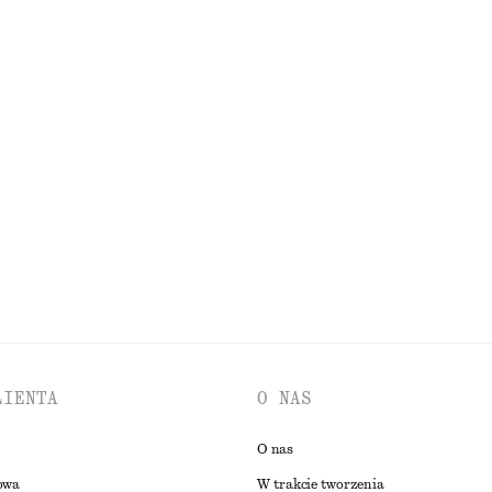
110 zł
łna merino
100% bawełna organiczna
ez rękawów z wiązaniem
350 zł
IĄGU OSTATNICH 30 DNI PRZED OBNIŻKĄ:
Nowość
100% bawełna
0 ZŁ
PRZEGLĄDAJ WSZYSTKIE PRODUKTY Z KATEGORII MARYNARKI
LIENTA
O NAS
O nas
owa
W trakcie tworzenia