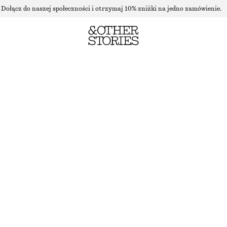
Dołącz do naszej społeczności i otrzymaj 10% zniżki na jedno zamówienie.
DOPASOWANA MARYNARKA
NAJNIŻSZA CENA W CIĄGU OSTATNICH 30 DNI PRZED OBNIŻKĄ:
240 ZŁ
CENA REGULARNA:
570 ZŁ
BRAK W MAGAZYNIE
CIEMNOBRĄZOWY
32
34
36
38
40
42
44