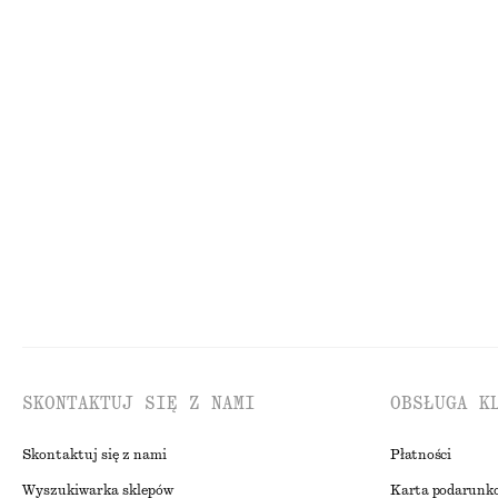
650 zł
290 zł
100% bawełna
Nowość
100% we
Skórzane półbuty
Sukienka mini b
550 zł
250 zł
NAJNIŻSZA CENA W C
Nowość
250 ZŁ
CENA REGULARNA:
39
Ostatnia szansa
SKONTAKTUJ SIĘ Z NAMI
OBSŁUGA K
Skontaktuj się z nami
Płatności
Wyszukiwarka sklepów
Karta podarunk