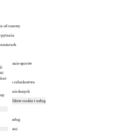
ia od umowy
 pytania
ozmiarach
a
zstrzyganie sporów
ii
ść
dzać
nowienia członkostwa
ostępnianie danych
imy
zące plików cookie i usług
ności
ania z usług
ostępności