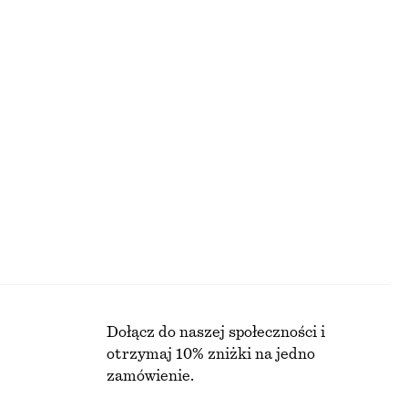
390 zł
Nowość
100% len
Marszczona sukienka mini z bawełnianej popeliny
Spódnica do kolan
290 zł
Nowość
Dołącz do naszej społeczności i
otrzymaj 10% zniżki na jedno
zamówienie.