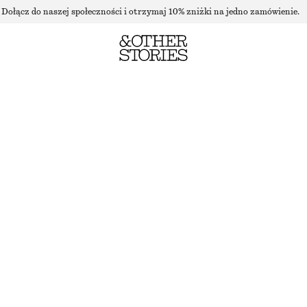
Dołącz do naszej społeczności i otrzymaj 10% zniżki na jedno zamówienie.
ROZSZERZANE SZTRUKSOWE SPODNIE
NAJNIŻSZA CENA W CIĄGU OSTATNICH 30 DNI PRZED OBNIŻKĄ:
190 ZŁ
CENA REGULARNA:
390 ZŁ
OSTATNIA SZANSA
BRĄZOWY
32
34
36
38
40
42
44