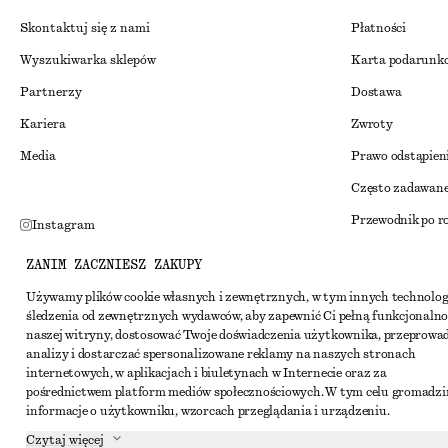
Skontaktuj się z nami
Płatności
Wyszukiwarka sklepów
Karta podarunk
Partnerzy
Dostawa
Kariera
Zwroty
Media
Prawo odstąpien
Często zadawane
Przewodnik po r
Instagram
Zniżka studenck
Pinterest
ZANIM ZACZNIESZ ZAKUPY
Alternatywne ro
Facebook
Używamy plików cookie własnych i zewnętrznych, w tym innych technolog
śledzenia od zewnętrznych wydawców, aby zapewnić Ci pełną funkcjonalno
Regulamin
Youtube
naszej witryny, dostosować Twoje doświadczenia użytkownika, przeprowa
Warunki i posta
analizy i dostarczać spersonalizowane reklamy na naszych stronach
TikTok
internetowych, w aplikacjach i biuletynach w Internecie oraz za
Pliki cookie i ud
pośrednictwem platform mediów społecznościowych. W tym celu gromadz
informacje o użytkowniku, wzorcach przeglądania i urządzeniu.
Ustawienia dotyc
Czytaj więcej
Polityka prywat