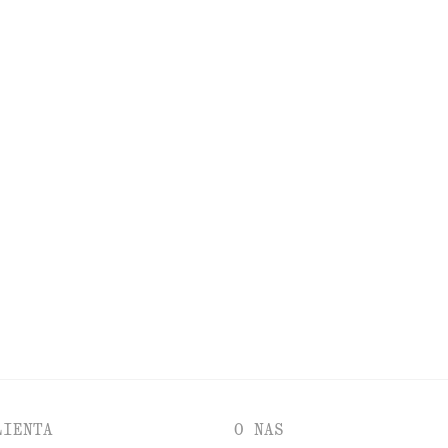
ODKRYJ POZOSTAŁE KOLEKCJE
KIENKI
AKCESORIA
KURTKI I PŁASZCZE
LIENTA
O NAS