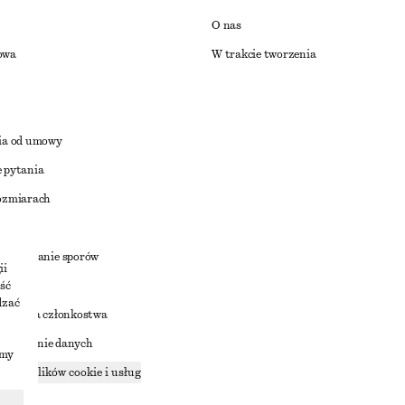
O nas
owa
W trakcie tworzenia
ia od umowy
 pytania
ozmiarach
a
zstrzyganie sporów
ii
ść
dzać
nowienia członkostwa
ostępnianie danych
imy
zące plików cookie i usług
ności