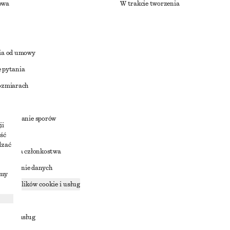
owa
W trakcie tworzenia
ia od umowy
 pytania
ozmiarach
a
zstrzyganie sporów
ii
ść
dzać
nowienia członkostwa
ostępnianie danych
imy
zące plików cookie i usług
ności
ania z usług