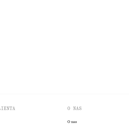
 z paskiem
Trencz z paskiem
790 zł
a w stylu utility
550 zł
100% bawełna organiczna
PRZEGLĄDAJ WSZYSTKIE PRODUKTY Z KATEGORII TORBY NA RAMI
LIENTA
O NAS
O nas