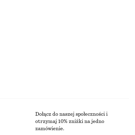
Kurtka oversize w użytkowym stylu
1090 zł
Nowość
Krótka kurtka z denimu ze sztruksowym kołnierzem
Krótka kurtka
650 zł
Nowość
Ę
Dołącz do naszej społeczności i
otrzymaj 10% zniżki na jedno
zamówienie.