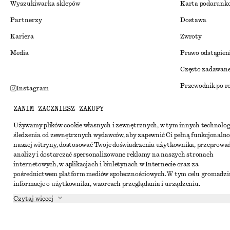
Wyszukiwarka sklepów
Karta podarunk
Partnerzy
Dostawa
Kariera
Zwroty
Media
Prawo odstąpien
Często zadawane
Przewodnik po r
Instagram
Zniżka studenck
Pinterest
ZANIM ZACZNIESZ ZAKUPY
Alternatywne ro
Facebook
Używamy plików cookie własnych i zewnętrznych, w tym innych technolog
śledzenia od zewnętrznych wydawców, aby zapewnić Ci pełną funkcjonalno
Regulamin
Youtube
naszej witryny, dostosować Twoje doświadczenia użytkownika, przeprowa
Warunki i posta
analizy i dostarczać spersonalizowane reklamy na naszych stronach
TikTok
internetowych, w aplikacjach i biuletynach w Internecie oraz za
Pliki cookie i ud
pośrednictwem platform mediów społecznościowych. W tym celu gromadz
informacje o użytkowniku, wzorcach przeglądania i urządzeniu.
Ustawienia dotyc
Czytaj więcej
Polityka prywat
Warunki korzyst