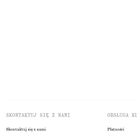
Płaszcz samochodowy z paskiem
Wełniany trencz
650 zł
890 zł
Krótka kurtka typu bomber
Bawełniana kurtk
550 zł
650 zł
100% bawełna
SKONTAKTUJ SIĘ Z NAMI
OBSŁUGA K
Skontaktuj się z nami
Płatności