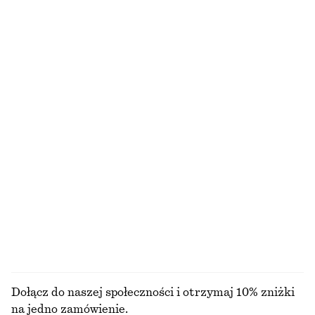
Bawełniany T-shirt z okrągłym dekoltem
Zapinana na zamek kurtka z diagonalu
110 zł
550 zł
100% bawełna organiczna
+
12
Pudełkowy T-shirt z bawełny
Dwurzędowy trencz oversize
110 zł
790 zł
100% bawełna organiczna
100% bawełna
+
6
Okulary przeciwsłoneczne z owalną oprawką
Sandały na słupku
150 zł
450 zł
+
1
+
2
PRZEGLĄDAJ WSZYSTKIE PRODUKTY Z KATEGORII
ZAPACH
Dołącz do naszej społeczności i otrzymaj 10% zniżki
na jedno zamówienie.