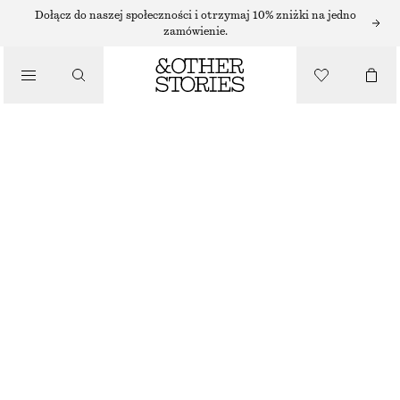
MGIEŁKA DO CIAŁA
Dołącz do naszej społeczności i otrzymaj 10% zniżki na jedno
zamówienie.
/
ZAPACH
ROZŚWIETLAJĄCA MGIEŁKA DO CIAŁA PERLE DE COCO
65 ZŁ
/
100 ML | 650 ZŁ / 1 L
KOSMETYKI
BRAK W MAGAZYNIE
PERLE DE COCO
WYBIERZ ROZMIAR