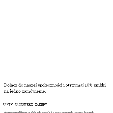
ODKRYJ WIĘCEJ
PRZYBORY
USTA
OCZY I BRWI
PAZNOKCIE
Dołącz do naszej społeczności i otrzymaj 10% zniżki
na jedno zamówienie.
ZANIM ZACZNIESZ ZAKUPY
CREATE ACCOUNT