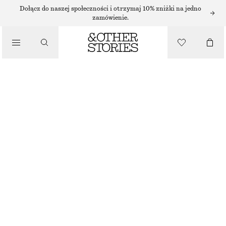
Dołącz do naszej społeczności i otrzymaj 10% zniżki na jedno
zamówienie.
/
PIELĘGNACJA CIAŁA
PEELING DO CIAŁA PINK NOON GLOW
32 ZŁ
NAJNIŻSZA CENA W CIĄGU OSTATNICH 30 DNI PRZED OBNIŻKĄ:
32 ZŁ
CENA REGULARNA:
75 ZŁ
/
250 ML | 128 ZŁ / 1 L
KOSMETYKI
BRAK W MAGAZYNIE
PINK NOON