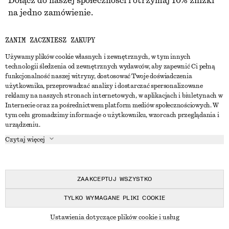
Dołącz do naszej społeczności i otrzymaj 10% zniżki
na jedno zamówienie.
ZANIM ZACZNIESZ ZAKUPY
CREATE ACCOUNT
Używamy plików cookie własnych i zewnętrznych, w tym innych
technologii śledzenia od zewnętrznych wydawców, aby zapewnić Ci pełną
funkcjonalność naszej witryny, dostosować Twoje doświadczenia
SKONTAKTUJ SIĘ Z NAMI
użytkownika, przeprowadzać analizy i dostarczać spersonalizowane
reklamy na naszych stronach internetowych, w aplikacjach i biuletynach w
Skontaktuj się z nami
Instagram
Internecie oraz za pośrednictwem platform mediów społecznościowych. W
OBSŁUGA KLIENTA
tym celu gromadzimy informacje o użytkowniku, wzorcach przeglądania i
Wyszukiwarka sklepów
Pinterest
urządzeniu.
Płatności
O NAS
Partnerzy
Facebook
Czytaj więcej
Karta podarunkowa
O nas
Kariera
Youtube
Dostawa
W trakcie tworzenia
Media
TikTok
Zwroty
ZAAKCEPTUJ WSZYSTKO
Prawo odstąpienia od umowy
TYLKO WYMAGANE PLIKI COOKIE
Często zadawane pytania
© 2026 & OTHER STORIES
Ustawienia dotyczące plików cookie i usług
Przewodnik po rozmiarach