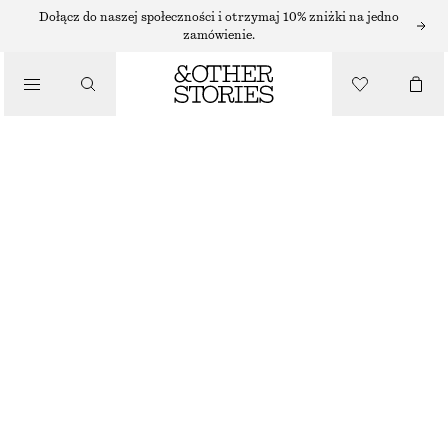
Dołącz do naszej społeczności i otrzymaj 10% zniżki na jedno
zamówienie.
/
PIELĘGNACJA CIAŁA
MIAMI MUSE KREM DO RĄK
320 ZŁ
30 ML | 10 666.67 ZŁ / 1 L
/
KOSMETYKI
BRAK W MAGAZYNIE
MIAMI MUSE
+
5
WYBIERZ ROZMIAR
Znajdź w sklepie