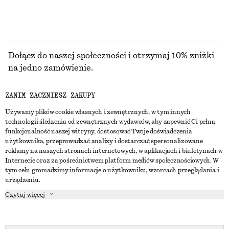
Dołącz do naszej społeczności i otrzymaj 10% zniżki
na jedno zamówienie.
ZANIM ZACZNIESZ ZAKUPY
CREATE ACCOUNT
Używamy plików cookie własnych i zewnętrznych, w tym innych
technologii śledzenia od zewnętrznych wydawców, aby zapewnić Ci pełną
funkcjonalność naszej witryny, dostosować Twoje doświadczenia
SKONTAKTUJ SIĘ Z NAMI
użytkownika, przeprowadzać analizy i dostarczać spersonalizowane
reklamy na naszych stronach internetowych, w aplikacjach i biuletynach w
Skontaktuj się z nami
Instagram
Internecie oraz za pośrednictwem platform mediów społecznościowych. W
OBSŁUGA KLIENTA
tym celu gromadzimy informacje o użytkowniku, wzorcach przeglądania i
Wyszukiwarka sklepów
Pinterest
urządzeniu.
Płatności
O NAS
Partnerzy
Facebook
Czytaj więcej
Karta podarunkowa
O nas
Kariera
Youtube
Dostawa
W trakcie tworzenia
Media
TikTok