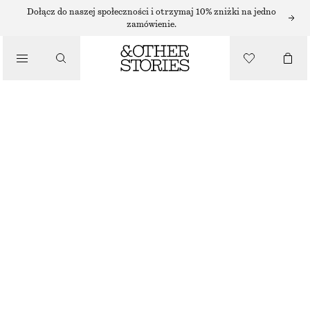
Dołącz do naszej społeczności i otrzymaj 10% zniżki na jedno
BOTKI
zamówienie.
/
KOZAKI
SKÓRZANE SZTYBLETY NA OBCASIE
/
580 ZŁ
BUTY
NAJNIŻSZA CENA W CIĄGU OSTATNICH 30 DNI PRZED OBNIŻKĄ:
580 ZŁ
CENA REGULARNA:
790 ZŁ
OSTATNIA SZANSA
CZARNY
35
36
37
38
39
40
41
42