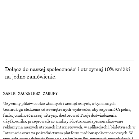
Dwurzędowy trencz oversize
Kopertowy kardigan z wełny merynosów
790 zł
290 zł
100% bawełna
Nowość
100% wełna merino
PRZEGLĄDAJ WSZYSTKIE PRODUKTY Z KATEGORII
PASKI
Dołącz do naszej społeczności i otrzymaj 10% zniżki
na jedno zamówienie.
ZANIM ZACZNIESZ ZAKUPY
CREATE ACCOUNT
Używamy plików cookie własnych i zewnętrznych, w tym innych
technologii śledzenia od zewnętrznych wydawców, aby zapewnić Ci pełną
funkcjonalność naszej witryny, dostosować Twoje doświadczenia
SKONTAKTUJ SIĘ Z NAMI
użytkownika, przeprowadzać analizy i dostarczać spersonalizowane
reklamy na naszych stronach internetowych, w aplikacjach i biuletynach w
Skontaktuj się z nami
Instagram
Internecie oraz za pośrednictwem platform mediów społecznościowych. W
OBSŁUGA KLIENTA