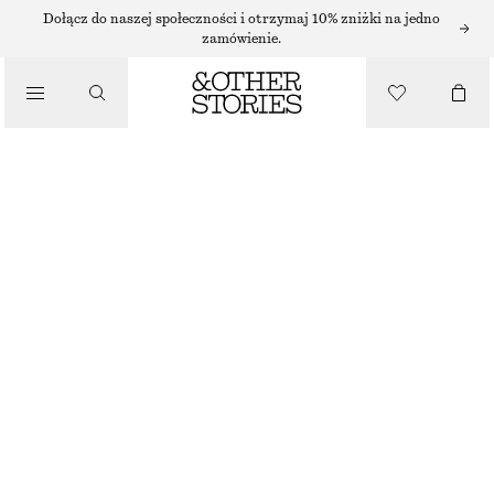
Dołącz do naszej społeczności i otrzymaj 10% zniżki na jedno
zamówienie.
PASKI
/
AKCESORIA
SKÓRZANY PASEK DO NOSZENIA W TALII
270 ZŁ
BRAK W MAGAZYNIE
KONIAKOWY
XS
S
M
L