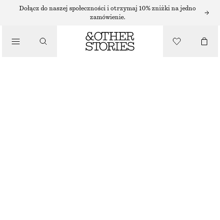
KOLCZYKI
Dołącz do naszej społeczności i otrzymaj 10% zniżki na jedno
zamówienie.
/
BIŻUTERIA
ZESTAW KOLCZYKÓW KÓŁ I WISZĄCYCH KOLCZYKÓW
/
130 ZŁ
AKCESORIA
SREBRNY
ONESIZE
ROZMIAR