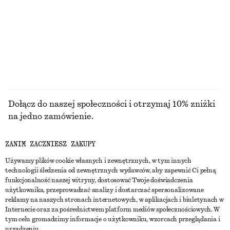
450 zł
490 zł
Nowość
100% bawełna
+
9
PRZEGLĄDAJ WSZYSTKIE PRODUKTY Z KATEGORII
BIŻUTERIA
Dołącz do naszej społeczności i otrzymaj 10% zniżki
na jedno zamówienie.
ZANIM ZACZNIESZ ZAKUPY
CREATE ACCOUNT
Używamy plików cookie własnych i zewnętrznych, w tym innych
technologii śledzenia od zewnętrznych wydawców, aby zapewnić Ci pełną
funkcjonalność naszej witryny, dostosować Twoje doświadczenia
SKONTAKTUJ SIĘ Z NAMI
użytkownika, przeprowadzać analizy i dostarczać spersonalizowane
reklamy na naszych stronach internetowych, w aplikacjach i biuletynach w
Skontaktuj się z nami
Instagram
Internecie oraz za pośrednictwem platform mediów społecznościowych. W
OBSŁUGA KLIENTA
tym celu gromadzimy informacje o użytkowniku, wzorcach przeglądania i
Wyszukiwarka sklepów
Pinterest
urządzeniu.