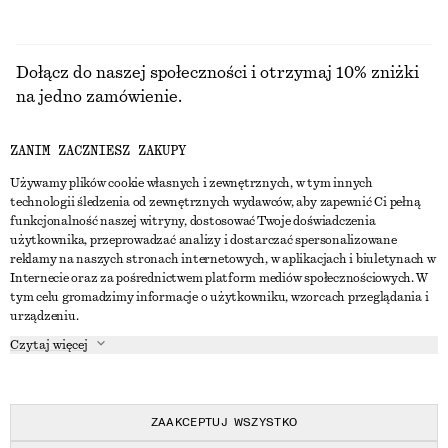
Dołącz do naszej społeczności i otrzymaj 10% zniżki
na jedno zamówienie.
ZANIM ZACZNIESZ ZAKUPY
CREATE ACCOUNT
Używamy plików cookie własnych i zewnętrznych, w tym innych
technologii śledzenia od zewnętrznych wydawców, aby zapewnić Ci pełną
funkcjonalność naszej witryny, dostosować Twoje doświadczenia
SKONTAKTUJ SIĘ Z NAMI
użytkownika, przeprowadzać analizy i dostarczać spersonalizowane
reklamy na naszych stronach internetowych, w aplikacjach i biuletynach w
Skontaktuj się z nami
Instagram
Internecie oraz za pośrednictwem platform mediów społecznościowych. W
OBSŁUGA KLIENTA
tym celu gromadzimy informacje o użytkowniku, wzorcach przeglądania i
Wyszukiwarka sklepów
Pinterest
urządzeniu.
Płatności
O NAS
Partnerzy
Facebook
Czytaj więcej
Karta podarunkowa
O nas
Kariera
Youtube
Dostawa
W trakcie tworzenia
Media
TikTok
Zwroty
ZAAKCEPTUJ WSZYSTKO
Prawo odstąpienia od umowy