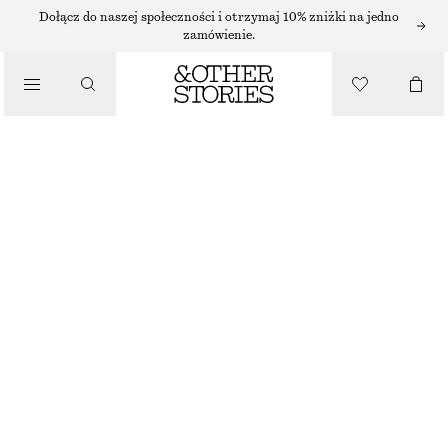
Dołącz do naszej społeczności i otrzymaj 10% zniżki na jedno
TORBY SHOPPER
zamówienie.
TORBA NA ZAKUPY Z PLECIONEJ SKÓRY
/
TORBY
990 ZŁ
BRAK W MAGAZYNIE
CIEMNOBRĄZOWY
ONESIZE
ROZMIAR