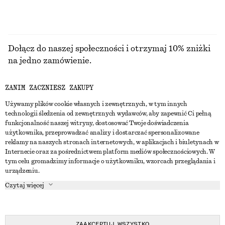
Dołącz do naszej społeczności i otrzymaj 10% zniżki
na jedno zamówienie.
ZANIM ZACZNIESZ ZAKUPY
CREATE ACCOUNT
Używamy plików cookie własnych i zewnętrznych, w tym innych
technologii śledzenia od zewnętrznych wydawców, aby zapewnić Ci pełną
funkcjonalność naszej witryny, dostosować Twoje doświadczenia
SKONTAKTUJ SIĘ Z NAMI
użytkownika, przeprowadzać analizy i dostarczać spersonalizowane
reklamy na naszych stronach internetowych, w aplikacjach i biuletynach w
Skontaktuj się z nami
Instagram
Internecie oraz za pośrednictwem platform mediów społecznościowych. W
OBSŁUGA KLIENTA
tym celu gromadzimy informacje o użytkowniku, wzorcach przeglądania i
Wyszukiwarka sklepów
Pinterest
urządzeniu.
Płatności
O NAS
Partnerzy
Facebook
Czytaj więcej
Karta podarunkowa
O nas
Kariera
Youtube
Dostawa
W trakcie tworzenia
Media
TikTok
Zwroty
ZAAKCEPTUJ WSZYSTKO