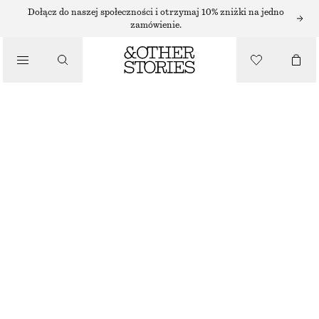
Dołącz do naszej społeczności i otrzymaj 10% zniżki na jedno
zamówienie.
/
TOPY I T-SHIRTY
T-SHIRT Z WĘZŁEM
45 ZŁ
/
NAJNIŻSZA CENA W CIĄGU OSTATNICH 30 DNI PRZED OBNIŻKĄ:
45 ZŁ
UBRANIA
CENA REGULARNA:
125 ZŁ
OSTATNIA SZANSA
LILIOWY
XS
S
M
L