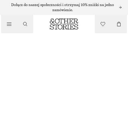
Dołącz do naszej społeczności i otrzymaj 10% zniżki na jedno
zamówienie.
/
TOPY I T-SHIRTY
MARSZCZONY T-SHIRT Z DEKOLTEM W SZPIC
110 ZŁ
/
NAJNIŻSZA CENA W CIĄGU OSTATNICH 30 DNI PRZED OBNIŻKĄ:
110 ZŁ
UBRANIA
CENA REGULARNA:
150 ZŁ
OSTATNIA SZANSA
SZARY
XS
S
M
L