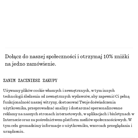
100% bawełna organiczna
PRZEGLĄDAJ WSZYSTKIE PRODUKTY Z KATEGORII
TOPY I T-SHIRTY
Dołącz do naszej społeczności i otrzymaj 10% zniżki
na jedno zamówienie.
ZANIM ZACZNIESZ ZAKUPY
CREATE ACCOUNT
Używamy plików cookie własnych i zewnętrznych, w tym innych
technologii śledzenia od zewnętrznych wydawców, aby zapewnić Ci pełną
funkcjonalność naszej witryny, dostosować Twoje doświadczenia
SKONTAKTUJ SIĘ Z NAMI
użytkownika, przeprowadzać analizy i dostarczać spersonalizowane
reklamy na naszych stronach internetowych, w aplikacjach i biuletynach w
Skontaktuj się z nami
Instagram
Internecie oraz za pośrednictwem platform mediów społecznościowych. W
OBSŁUGA KLIENTA
tym celu gromadzimy informacje o użytkowniku, wzorcach przeglądania i
Wyszukiwarka sklepów
Pinterest
urządzeniu.
Płatności
O NAS