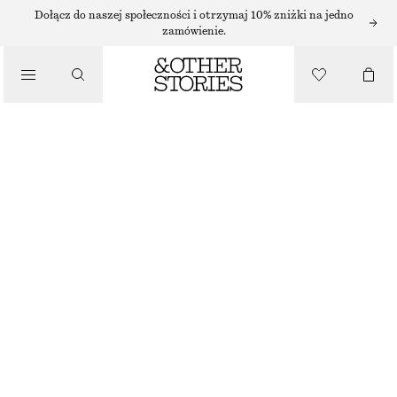
MGIEŁKA DO CIAŁA
Dołącz do naszej społeczności i otrzymaj 10% zniżki na jedno
zamówienie.
/
ZAPACH
MINI MGIEŁKA DO CIAŁA SICILIAN SUNRISE
40 ZŁ
/
50 G | 800 ZŁ / 1 KG
KOSMETYKI
SICILIAN SUNRISE
+
10
WYBIERZ ROZMIAR
Znajdź w sklepie