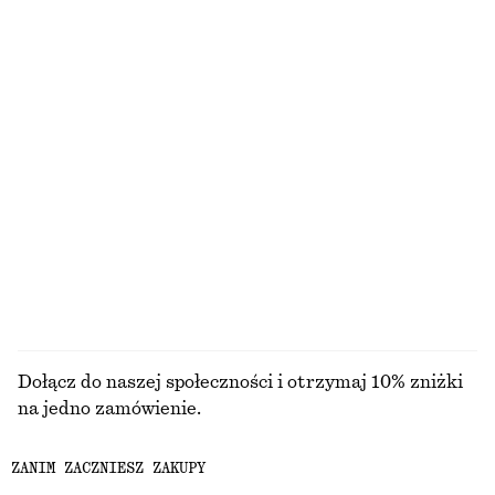
Marszczona bawełniana sukienka
Jeansy z szerokimi skróconymi nogawkami
490 zł
350 zł
Nowość
100% bawełna
Świeca zapachowa Sicilian Sunrise
Olejek zapachowy Déjà Vu Mood
110 zł
80 zł
870 G | 126.44 ZŁ / 1 KG
6 ML | 13333.33 ZŁ / 1 L
6 zapachy/zapachów
13 zapachy/zapachów
PRZEGLĄDAJ WSZYSTKIE PRODUKTY Z KATEGORII
ZAPACH
Dołącz do naszej społeczności i otrzymaj 10% zniżki
na jedno zamówienie.
ZANIM ZACZNIESZ ZAKUPY
CREATE ACCOUNT