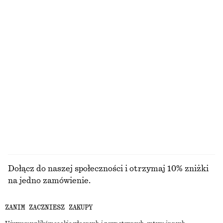
ODKRYJ POZOSTAŁE KOLEKCJE
DZIANINA
SUKIENKI
AKCESORIA
KURTKI I
PŁASZCZE
Dołącz do naszej społeczności i otrzymaj 10% zniżki
na jedno zamówienie.
ZANIM ZACZNIESZ ZAKUPY
CREATE ACCOUNT