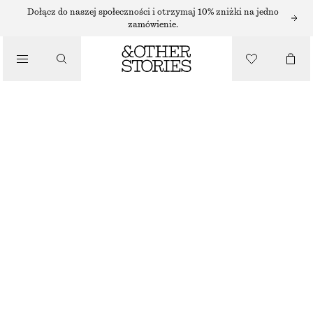
SWETRY
Dołącz do naszej społeczności i otrzymaj 10% zniżki na jedno
zamówienie.
/
DZIANINA
MOCK-NECK SWEATER
/
165 ZŁ
UBRANIA
BRAK W MAGAZYNIE
LILAC
+
27
XS
S
M
L
Przewodnik po rozmiarach
ROZMIAR