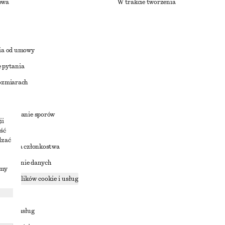
owa
W trakcie tworzenia
ia od umowy
 pytania
ozmiarach
a
zstrzyganie sporów
ii
ść
dzać
nowienia członkostwa
ostępnianie danych
imy
zące plików cookie i usług
ności
ania z usług