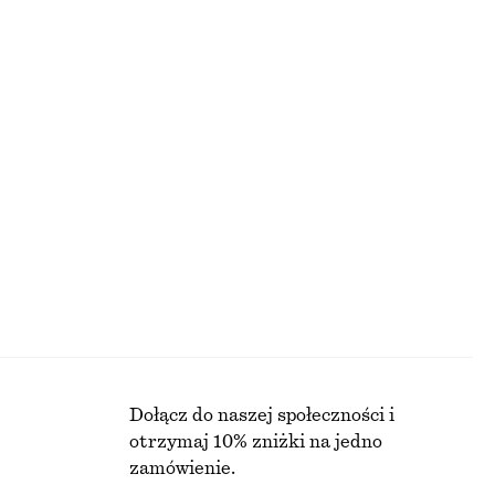
CENA REGULARNA:
290 ZŁ
Ostatnia szansa
+
1
Kardigan w prążki
120 zł
PRZED
NAJNIŻSZA CENA W CIĄGU OSTATNICH 30 DNI PRZED OBNIŻKĄ:
120 ZŁ
CENA REGULARNA:
290 ZŁ
Ostatnia szansa
Dołącz do naszej społeczności i
otrzymaj 10% zniżki na jedno
zamówienie.