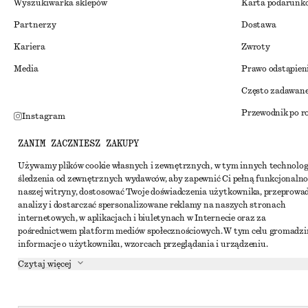
Wyszukiwarka sklepów
Karta podarunk
Partnerzy
Dostawa
Kariera
Zwroty
Media
Prawo odstąpien
Często zadawane
Przewodnik po r
Instagram
Zniżka studenck
Pinterest
ZANIM ZACZNIESZ ZAKUPY
Alternatywne ro
Facebook
Używamy plików cookie własnych i zewnętrznych, w tym innych technolog
śledzenia od zewnętrznych wydawców, aby zapewnić Ci pełną funkcjonalno
Regulamin
Youtube
naszej witryny, dostosować Twoje doświadczenia użytkownika, przeprowa
Warunki i posta
analizy i dostarczać spersonalizowane reklamy na naszych stronach
TikTok
internetowych, w aplikacjach i biuletynach w Internecie oraz za
Pliki cookie i ud
pośrednictwem platform mediów społecznościowych. W tym celu gromadz
informacje o użytkowniku, wzorcach przeglądania i urządzeniu.
Ustawienia dotyc
Czytaj więcej
Polityka prywat
Warunki korzyst