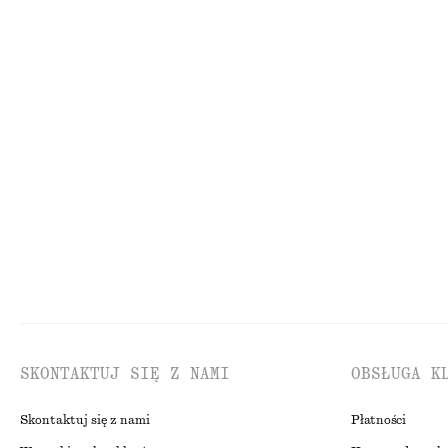
CENA REGULARNA:
290 ZŁ
80 ZŁ
CENA REGULARNA:
11
Ostatnia szansa
Ostatnia szansa
Dwurzędowa wełniana kurtka
Baleriny z nosk
600 zł
290 zł
NAJNIŻSZA CENA W CIĄGU OSTATNICH 30 DNI PRZED OBNIŻKĄ:
NAJNIŻSZA CENA W C
600 ZŁ
290 ZŁ
CENA REGULARNA:
990 ZŁ
CENA REGULARNA:
57
Ostatnia szansa
Ostatnia szansa
SKONTAKTUJ SIĘ Z NAMI
OBSŁUGA K
Skontaktuj się z nami
Płatności