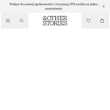
SWETRY
Dołącz do naszej społeczności i otrzymaj 10% zniżki na jedno
zamówienie.
/
DZIANINA
RELAXED KNIT JUMPER
/
115 ZŁ
UBRANIA
NAJNIŻSZA CENA W CIĄGU OSTATNICH 30 DNI PRZED OBNIŻKĄ:
115 ZŁ
CENA REGULARNA:
220 ZŁ
OSTATNIA SZANSA
BIAŁY
+
13
XS
S
M
L