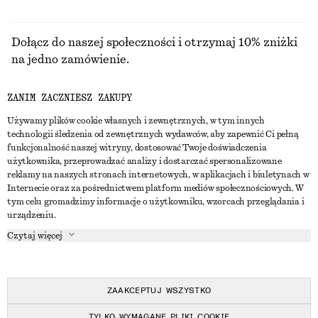
Dołącz do naszej społeczności i otrzymaj 10% zniżki
na jedno zamówienie.
ZANIM ZACZNIESZ ZAKUPY
CREATE ACCOUNT
Używamy plików cookie własnych i zewnętrznych, w tym innych
technologii śledzenia od zewnętrznych wydawców, aby zapewnić Ci pełną
funkcjonalność naszej witryny, dostosować Twoje doświadczenia
SKONTAKTUJ SIĘ Z NAMI
użytkownika, przeprowadzać analizy i dostarczać spersonalizowane
reklamy na naszych stronach internetowych, w aplikacjach i biuletynach w
Skontaktuj się z nami
Instagram
Internecie oraz za pośrednictwem platform mediów społecznościowych. W
OBSŁUGA KLIENTA
tym celu gromadzimy informacje o użytkowniku, wzorcach przeglądania i
Wyszukiwarka sklepów
Pinterest
urządzeniu.
Płatności
O NAS
Partnerzy
Facebook
Czytaj więcej
Karta podarunkowa
O nas
Kariera
Youtube
Dostawa
W trakcie tworzenia
Media
TikTok
Zwroty
ZAAKCEPTUJ WSZYSTKO
Prawo odstąpienia od umowy
TYLKO WYMAGANE PLIKI COOKIE