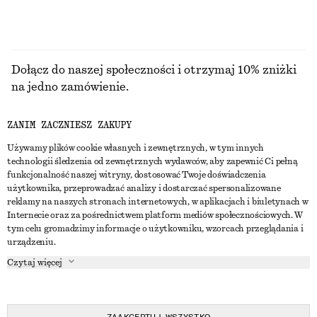
Dołącz do naszej społeczności i otrzymaj 10% zniżki
na jedno zamówienie.
ZANIM ZACZNIESZ ZAKUPY
CREATE ACCOUNT
Używamy plików cookie własnych i zewnętrznych, w tym innych
technologii śledzenia od zewnętrznych wydawców, aby zapewnić Ci pełną
funkcjonalność naszej witryny, dostosować Twoje doświadczenia
SKONTAKTUJ SIĘ Z NAMI
użytkownika, przeprowadzać analizy i dostarczać spersonalizowane
reklamy na naszych stronach internetowych, w aplikacjach i biuletynach w
Skontaktuj się z nami
Instagram
Internecie oraz za pośrednictwem platform mediów społecznościowych. W
OBSŁUGA KLIENTA
tym celu gromadzimy informacje o użytkowniku, wzorcach przeglądania i
Wyszukiwarka sklepów
Pinterest
urządzeniu.
Płatności
O NAS
Partnerzy
Facebook
Czytaj więcej
Karta podarunkowa
O nas
Kariera
Youtube
Dostawa
W trakcie tworzenia
Media
TikTok
Zwroty