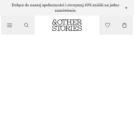
OKULARY PRZECIWSŁONECZNE
Dołącz do naszej społeczności i otrzymaj 10% zniżki na jedno
zamówienie.
OKULARY PRZECIWSŁONECZNE Z OWALNĄ OPRAWKĄ
70 ZŁ
/
AKCESORIA
NAJNIŻSZA CENA W CIĄGU OSTATNICH 30 DNI PRZED OBNIŻKĄ:
70 ZŁ
CENA REGULARNA:
110 ZŁ
BRAK W MAGAZYNIE
CZARNY/BURGUNDOWY
ONESIZE