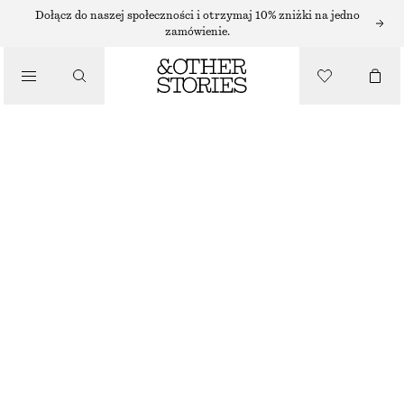
BRANSOLETKI
Dołącz do naszej społeczności i otrzymaj 10% zniżki na jedno
zamówienie.
/
BIŻUTERIA
PEBBLE LINK BRACELET
85 ZŁ
/
AKCESORIA
BRAK W MAGAZYNIE
ZŁOTY
XS/S
M/L