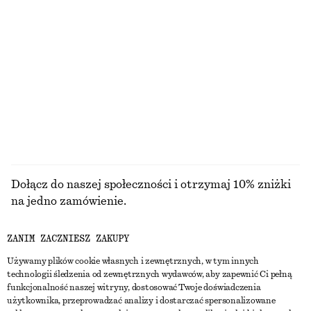
100% len
Satynowa sukienka midi bez rękawów
Luźne szorty z denimu
450 zł
290 zł
+
7
PRZEGLĄDAJ WSZYSTKIE PRODUKTY Z KATEGORII
BIŻUTERIA
Dołącz do naszej społeczności i otrzymaj 10% zniżki
na jedno zamówienie.
ZANIM ZACZNIESZ ZAKUPY
CREATE ACCOUNT
Używamy plików cookie własnych i zewnętrznych, w tym innych
technologii śledzenia od zewnętrznych wydawców, aby zapewnić Ci pełną
funkcjonalność naszej witryny, dostosować Twoje doświadczenia
SKONTAKTUJ SIĘ Z NAMI
użytkownika, przeprowadzać analizy i dostarczać spersonalizowane