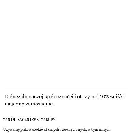
ODKRYJ POZOSTAŁE KOLEKCJE
DZIANINA
SUKIENKI
AKCESORIA
KURTKI I
PŁASZCZE
Dołącz do naszej społeczności i otrzymaj 10% zniżki
na jedno zamówienie.
ZANIM ZACZNIESZ ZAKUPY
CREATE ACCOUNT
Używamy plików cookie własnych i zewnętrznych, w tym innych