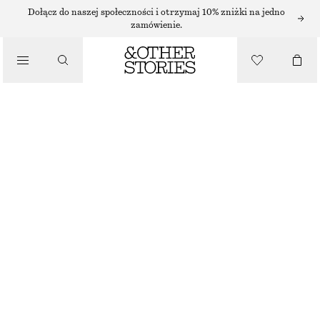
KARDIGANY
Dołącz do naszej społeczności i otrzymaj 10% zniżki na jedno
zamówienie.
/
DZIANINA
WEŁNIANY KARDIGAN O GŁADKIM SPLOCIE
/
350 ZŁ
UBRANIA
JASNORÓŻOWY
XS
S
M
L
Przewodnik po rozmiarach
ROZMIAR