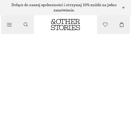
SWETRY
Dołącz do naszej społeczności i otrzymaj 10% zniżki na jedno
zamówienie.
/
DZIANINA
TOP Z DZIANINY POINTELLE Z FALBANAMI
/
170 ZŁ
UBRANIA
NAJNIŻSZA CENA W CIĄGU OSTATNICH 30 DNI PRZED OBNIŻKĄ:
170 ZŁ
CENA REGULARNA:
350 ZŁ
OSTATNIA SZANSA
CIEMNOFIOLETOWY
XS
S
M
L