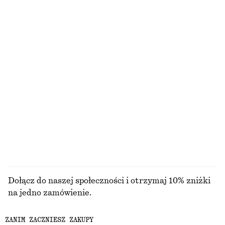
SZUKASZ CZEGOŚ INNEGO?
ODKRYJ POZOSTAŁE KOLEKCJE
DZIANINA
SUKIENKI
AKCESORIA
KURTKI I
PŁASZCZE
Dołącz do naszej społeczności i otrzymaj 10% zniżki
na jedno zamówienie.
ZANIM ZACZNIESZ ZAKUPY
CREATE ACCOUNT